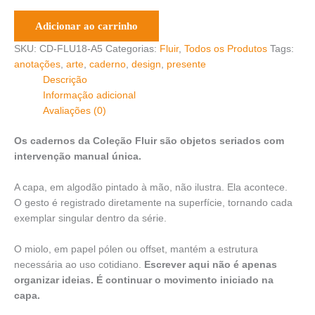
Adicionar ao carrinho
SKU:
CD-FLU18-A5
Categorias:
Fluir
,
Todos os Produtos
Tags:
anotações
,
arte
,
caderno
,
design
,
presente
Descrição
Informação adicional
Avaliações (0)
Os cadernos da Coleção Fluir são objetos seriados com
intervenção manual única.
A capa, em algodão pintado à mão, não ilustra. Ela acontece.
O gesto é registrado diretamente na superfície, tornando cada
exemplar singular dentro da série.
O miolo, em papel pólen ou offset, mantém a estrutura
necessária ao uso cotidiano.
Escrever aqui não é apenas
organizar ideias. É continuar o movimento iniciado na
capa.