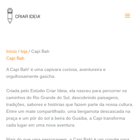
Ir
para
o
conteúdo
Início
/
loja
/ Capi Bah
Capi Bah
A Capi Bah! é uma capivara curiosa, aventureira e
orgulhosamente gaúcha.
Criada pelo Estúdio Criar Ideia, ela nasceu para percorrer os
caminhos do Rio Grande do Sul, descobrindo paisagens,
tradições, sabores e histórias que fazem parte da nossa cultura.
Entre um mate compartilhado, uma bergamota descascada na
praça e um pôr do sol à beira do Guaíba, a Capi transforma
cada lugar em uma nova aventura.
Mais do que uma personagem, a Capi Bah! é um convite para