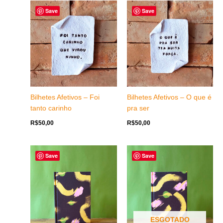
Save
Save
Bilhetes Afetivos – Foi
Bilhetes Afetivos – O que é
tanto carinho
pra ser
R$
50,00
R$
50,00
Save
Save
ESGOTADO