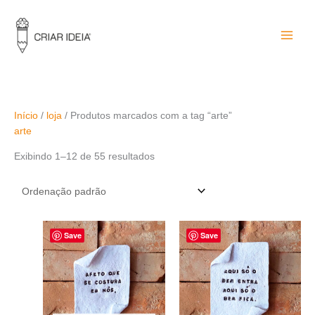
Ir
para
o
conteúdo
Início
/
loja
/ Produtos marcados com a tag “arte”
arte
Exibindo 1–12 de 55 resultados
Save
Save