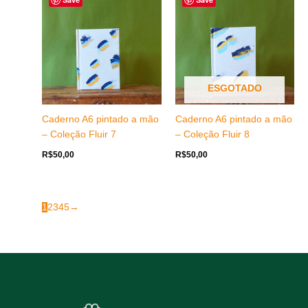
ESGOTADO
Caderno A6 pintado a mão
Caderno A6 pintado a mão
– Coleção Fluir 7
– Coleção Fluir 8
R$
50,00
R$
50,00
1
2
3
4
5
→