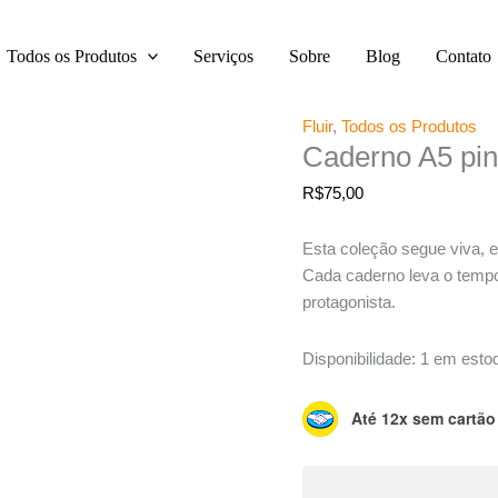
Caderno
A5
Todos os Produtos
Serviços
Sobre
Blog
Contato
pintado
a
mão
Fluir
,
Todos os Produtos
-
Caderno A5 pin
Coleção
R$
75,00
Fluir
14
Esta coleção segue viva,
quantidade
Cada caderno leva o temp
protagonista.
Disponibilidade:
1 em esto
Até 12x sem cartão