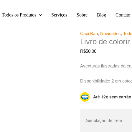
Livro
de
Todos os Produtos
Serviços
Sobre
Blog
Contato
colorir
-
Capi
Capi Bah
,
Novidades
,
Todo
Bah
Livro de colori
quantidade
R$
50,00
Aventuras ilustradas da ca
Disponibilidade:
2 em esto
Até 12x sem cartão
Simulação de frete