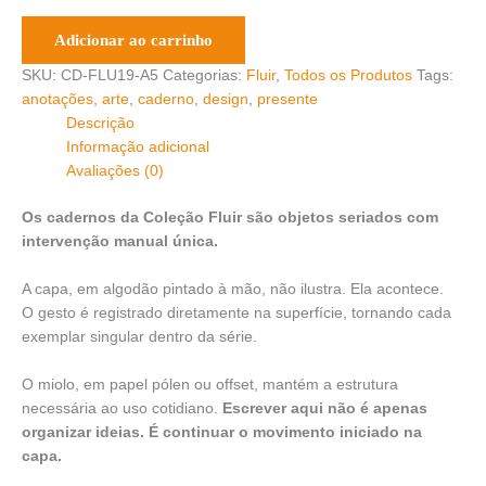
Adicionar ao carrinho
SKU:
CD-FLU19-A5
Categorias:
Fluir
,
Todos os Produtos
Tags:
anotações
,
arte
,
caderno
,
design
,
presente
Descrição
Informação adicional
Avaliações (0)
Os cadernos da Coleção Fluir são objetos seriados com
intervenção manual única.
A capa, em algodão pintado à mão, não ilustra. Ela acontece.
O gesto é registrado diretamente na superfície, tornando cada
exemplar singular dentro da série.
O miolo, em papel pólen ou offset, mantém a estrutura
necessária ao uso cotidiano.
Escrever aqui não é apenas
organizar ideias. É continuar o movimento iniciado na
capa.